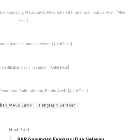
al di Gampong Ateuk Jawo, Kecamatan Baiturrahman, Banda Aceh. [Ahlul
Fikar]
ran gerabah hampir selesai. [Ahlul Fikar]
ah dibakar siap dipasarkan. [Ahlul Fikar]
camatan Baiturrahman, Banda Aceh. [Ahlul Fikar]
bah Ateuk Jawo
Pengrajin Gerabah
Next Post
SAR Gabungan Evakuasi Dua Nelayan