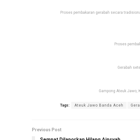
Proses pembakaran gerabah secara tradision
Proses pembaka
Gerabah setel
Gampong Ateuk Jawo, Ke
Tags:
Ateuk Jawo Banda Aceh
Gera
Previous Post
Sempat Dilaporkan Hilang Ainsyah