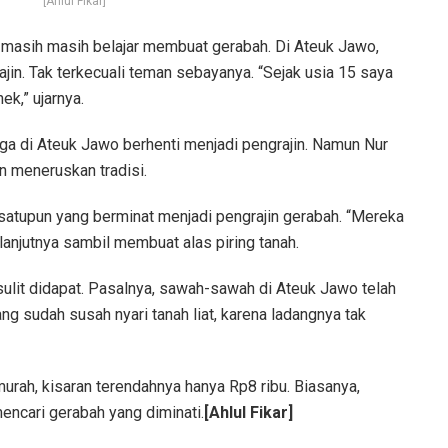
[Ahlul Fikar]
ni masih masih belajar membuat gerabah. Di Ateuk Jawo,
ajin. Tak terkecuali teman sebayanya. “Sejak usia 15 saya
k,” ujarnya.
rga di Ateuk Jawo berhenti menjadi pengrajin. Namun Nur
an meneruskan tradisi.
 satupun yang berminat menjadi pengrajin gerabah. “Mereka
” lanjutnya sambil membuat alas piring tanah.
i sulit didapat. Pasalnya, sawah-sawah di Ateuk Jawo telah
g sudah susah nyari tanah liat, karena ladangnya tak
murah, kisaran terendahnya hanya Rp8 ribu. Biasanya,
encari gerabah yang diminati.
[Ahlul Fikar]