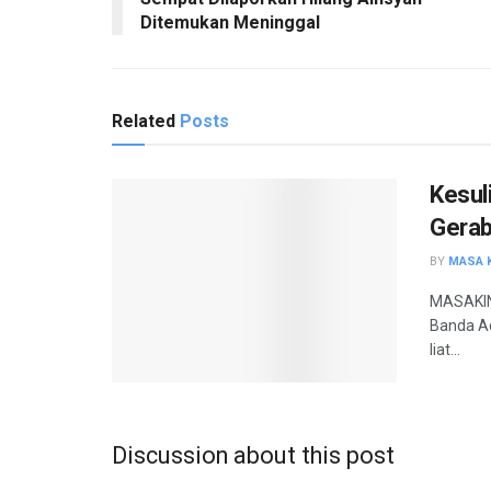
Ditemukan Meninggal
Related
Posts
Kesul
Gerab
BY
MASA K
MASAKINI
Banda A
liat...
Discussion about this post