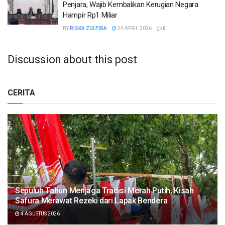
Penjara, Wajib Kembalikan Kerugian Negara
Hampir Rp1 Miliar
BY
RISKA ZULFIRA
24 APRIL 2026
0
Discussion about this post
CERITA
Sepuluh Tahun Menjaga Tradisi Merah Putih, Kisah
Safura Merawat Rezeki dari Lapak Bendera
4 AGUSTUS 2026