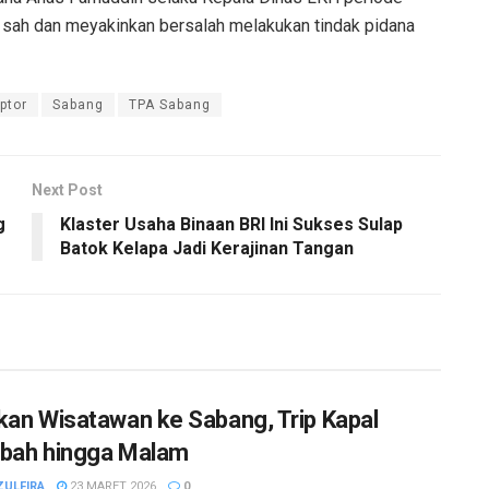
a sah dan meyakinkan bersalah melakukan tindak pidana
ptor
Sabang
TPA Sabang
Next Post
g
Klaster Usaha Binaan BRI Ini Sukses Sulap
Batok Kelapa Jadi Kerajinan Tangan
kan Wisatawan ke Sabang, Trip Kapal
bah hingga Malam
ZULFIRA
23 MARET 2026
0