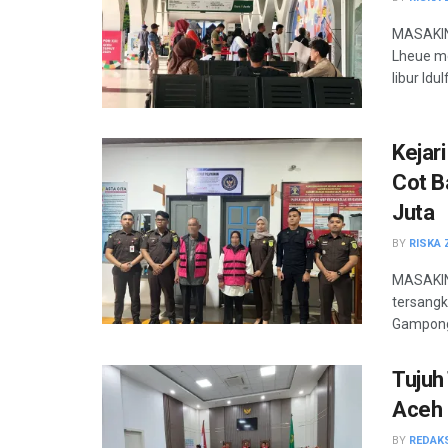
MASAKIN
Lheue me
libur Idulf
Kejar
Cot B
Juta
BY
RISKA 
MASAKINI
tersangk
Gampong 
Tujuh
Aceh 
BY
REDAK