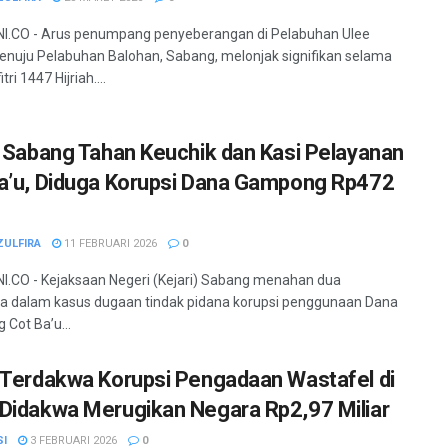
I.CO - Arus penumpang penyeberangan di Pelabuhan Ulee
nuju Pelabuhan Balohan, Sabang, melonjak signifikan selama
itri 1447 Hijriah....
i Sabang Tahan Keuchik dan Kasi Pelayanan
a’u, Diduga Korupsi Dana Gampong Rp472
ZULFIRA
11 FEBRUARI 2026
0
.CO - Kejaksaan Negeri (Kejari) Sabang menahan dua
a dalam kasus dugaan tindak pidana korupsi penggunaan Dana
Cot Ba’u...
 Terdakwa Korupsi Pengadaan Wastafel di
Didakwa Merugikan Negara Rp2,97 Miliar
SI
3 FEBRUARI 2026
0