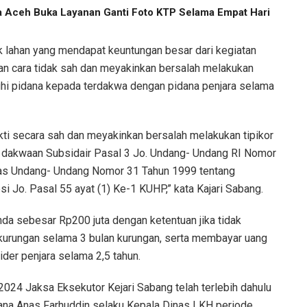
a Aceh Buka Layanan Ganti Foto KTP Selama Empat Hari
k lahan yang mendapat keuntungan besar dari kegiatan
n cara tidak sah dan meyakinkan bersalah melakukan
tuhi pidana kepada terdakwa dengan pidana penjara selama
ti secara sah dan meyakinkan bersalah melakukan tipikor
akwaan Subsidair Pasal 3 Jo. Undang- Undang RI Nomor
tas Undang- Undang Nomor 31 Tahun 1999 tentang
 Jo. Pasal 55 ayat (1) Ke-1 KUHP,” kata Kajari Sabang.
enda sebesar Rp200 juta dengan ketentuan jika tidak
 kurungan selama 3 bulan kurungan, serta membayar uang
der penjara selama 2,5 tahun.
2024 Jaksa Eksekutor Kejari Sabang telah terlebih dahulu
ana Anas Farhuddin selaku Kepala Dinas LKH periode