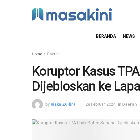
BERANDA
NEWS
Home
Daerah
Koruptor Kasus TPA
Dijebloskan ke Lap
by
Riska Zulfira
28 Februari 2024
in
Daerah