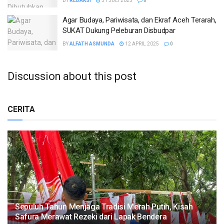
BY
REDAKSI
31 JULI 2025
0
Agar Budaya, Pariwisata, dan Ekraf Aceh Terarah,
SUKAT Dukung Peleburan Disbudpar
BY
ALFATH ASMUNDA
12 APRIL 2025
0
Discussion about this post
CERITA
Sepuluh Tahun Menjaga Tradisi Merah Putih, Kisah
Safura Merawat Rezeki dari Lapak Bendera