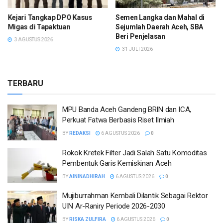
Semen Langka dan Mahal di
Limbah Uang Kertas BI Aceh
Sejumlah Daerah Aceh, SBA
Kini Jadi Bahan Bakar Alternatif
Beri Penjelasan
PT SBA
31 JULI 2026
30 JULI 2026
TERBARU
MPU Banda Aceh Gandeng BRIN dan ICA,
Perkuat Fatwa Berbasis Riset Ilmiah
BY
REDAKSI
6 AGUSTUS 2026
0
Rokok Kretek Filter Jadi Salah Satu Komoditas
Pembentuk Garis Kemiskinan Aceh
BY
AININADHIRAH
6 AGUSTUS 2026
0
Mujiburrahman Kembali Dilantik Sebagai Rektor
UIN Ar-Raniry Periode 2026-2030
BY
RISKA ZULFIRA
6 AGUSTUS 2026
0