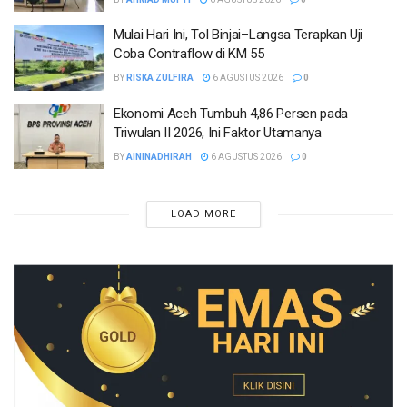
Mulai Hari Ini, Tol Binjai–Langsa Terapkan Uji
Coba Contraflow di KM 55
BY
RISKA ZULFIRA
6 AGUSTUS 2026
0
Ekonomi Aceh Tumbuh 4,86 Persen pada
Triwulan II 2026, Ini Faktor Utamanya
BY
AININADHIRAH
6 AGUSTUS 2026
0
LOAD MORE