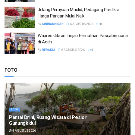
Jelang Perayaan Maulid, Pedagang Prediksi
Harga Pangan Mulai Naik
BY
AININADHIRAH
6 AGUSTUS 2026
0
Wapres Gibran Tinjau Pemulihan Pascabencana
di Aceh
BY
REDAKSI
6 AGUSTUS 2026
0
FOTO
FOTO
Pantai Drini, Ruang Wisata di Pesisir
Gunungkidul
4 AGUSTUS 2026