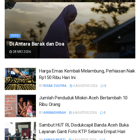
FOTO
Di Antara Barak dan Doa
28 MEI 2026
Harga Emas Kembali Melambung, Perhiasan Naik
Rp150 Ribu Hari Ini
BY
RISKA ZULFIRA
6 AGUSTUS 2026
0
Jumlah Penduduk Miskin Aceh Bertambah 10
Ribu Orang
BY
AININADHIRAH
6 AGUSTUS 2026
0
Sambut HUT RI, Disdukcapil Banda Aceh Buka
Layanan Ganti Foto KTP Selama Empat Hari
BY
AHMAD MUFTI
6 AGUSTUS 2026
0