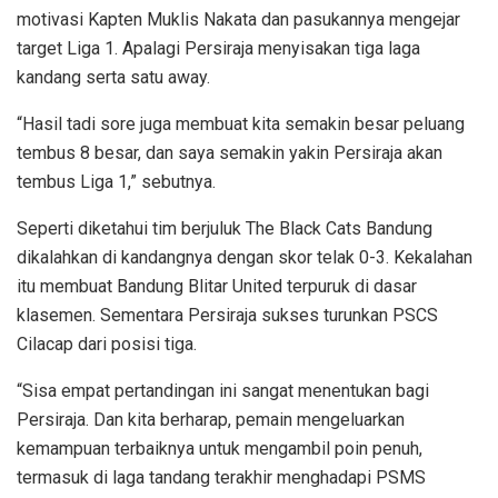
motivasi Kapten Muklis Nakata dan pasukannya mengejar
target Liga 1. Apalagi Persiraja menyisakan tiga laga
kandang serta satu away.
“Hasil tadi sore juga membuat kita semakin besar peluang
tembus 8 besar, dan saya semakin yakin Persiraja akan
tembus Liga 1,” sebutnya.
Seperti diketahui tim berjuluk The Black Cats Bandung
dikalahkan di kandangnya dengan skor telak 0-3. Kekalahan
itu membuat Bandung Blitar United terpuruk di dasar
klasemen. Sementara Persiraja sukses turunkan PSCS
Cilacap dari posisi tiga.
“Sisa empat pertandingan ini sangat menentukan bagi
Persiraja. Dan kita berharap, pemain mengeluarkan
kemampuan terbaiknya untuk mengambil poin penuh,
termasuk di laga tandang terakhir menghadapi PSMS