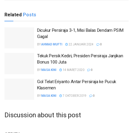
Related
Posts
Dicukur Persiraja 3-1, Misi Balas Dendam PSIM
Gagal
BY
AHMAD MUFTI
22 JANUARI 2024
0
Tekuk Persik Kediri, Presiden Persiraja Janjikan
Bonus 100 Juta
BY
MASA KINI
14 MARET 2020
0
Gol Telat Eriyanto Antar Persiraja ke Pucuk
Klasemen
BY
MASA KINI
7 OKTOBER 2019
0
Discussion about this post