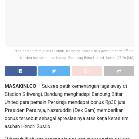
Presiden Persiraja Nazaruddin, bersama pelatih dan pemain serta official
berdoa bersama usai hadapi Bandung Blitar United, Senin (23/9).[MO]
MASAKINI.CO
– Sukses petik kemenangan laga away di
Stadion Siliwangi, Bandung menghadapi Bandung Blitar
United para pemain Persiraja mendapat bonus Rp30 juta.
Presiden Persiraja, Nazaruddin (Dek Gam) memberikan
bonus tersebut sebagai apresiasinya atas kerja keras tim
asuhan Hendri Susilo.