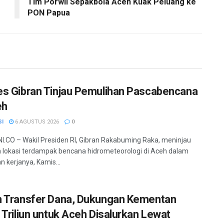
Tim Porwil Sepakbola Aceh Kuak Peluang ke
PON Papua
s Gibran Tinjau Pemulihan Pascabencana
eh
SI
6 AGUSTUS 2026
0
.CO – Wakil Presiden RI, Gibran Rakabuming Raka, meninjau
 lokasi terdampak bencana hidrometeorologi di Aceh dalam
n kerjanya, Kamis...
 Transfer Dana, Dukungan Kementan
 Triliun untuk Aceh Disalurkan Lewat