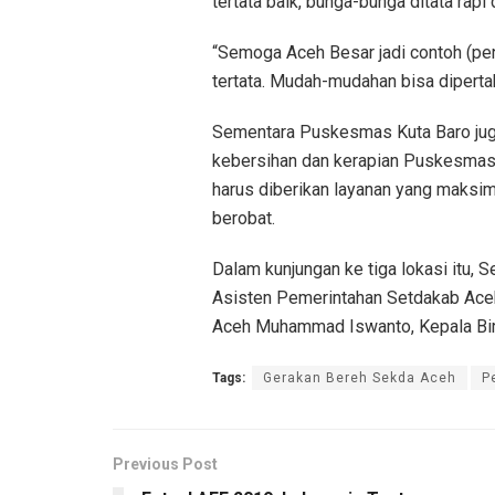
tertata baik, bunga-bunga ditata rapi 
“Semoga Aceh Besar jadi contoh (pen
tertata. Mudah-mudahan bisa dipertah
Sementara Puskesmas Kuta Baro juga
kebersihan dan kerapian Puskesmas s
harus diberikan layanan yang maksi
berobat.
Dalam kunjungan ke tiga lokasi itu, 
Asisten Pemerintahan Setdakab Aceh
Aceh Muhammad Iswanto, Kepala Biro
Tags:
Gerakan Bereh Sekda Aceh
P
Previous Post