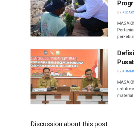
Progr
BY
REDAK
MASAKIN
Pertania
perkebun
Defis
Pusat
BY
AHMAD
MASAKIN
untuk m
material
Discussion about this post