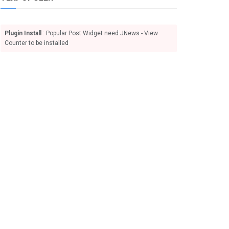
Plugin Install
: Popular Post Widget need JNews - View
Counter to be installed