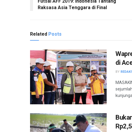
Futsal AFF 2019: Indonesia Tantang
Raksasa Asia Tenggara di Final
Related
Posts
Wapre
di Ac
BY
REDAK
MASAKINI
sejumlah
kunjunga
Bukan
Rp2,5