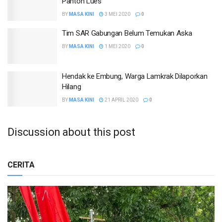
Panton Lues
BY
MASA KINI
3 MEI 2020
0
Tim SAR Gabungan Belum Temukan Aska
BY
MASA KINI
1 MEI 2020
0
Hendak ke Embung, Warga Lamkrak Dilaporkan
Hilang
BY
MASA KINI
21 APRIL 2020
0
Discussion about this post
CERITA