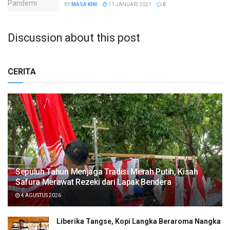
BY
MASA KINI
11 JANUARI 2021
0
Discussion about this post
CERITA
Sepuluh Tahun Menjaga Tradisi Merah Putih, Kisah
Safura Merawat Rezeki dari Lapak Bendera
4 AGUSTUS 2026
Liberika Tangse, Kopi Langka Beraroma Nangka