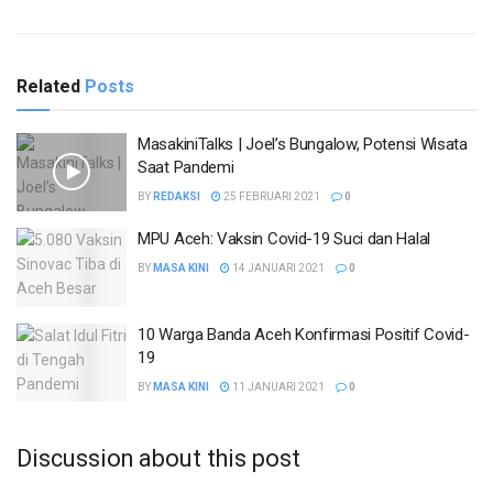
Related
Posts
MasakiniTalks | Joel’s Bungalow, Potensi Wisata
Saat Pandemi
BY
REDAKSI
25 FEBRUARI 2021
0
MPU Aceh: Vaksin Covid-19 Suci dan Halal
BY
MASA KINI
14 JANUARI 2021
0
10 Warga Banda Aceh Konfirmasi Positif Covid-
19
BY
MASA KINI
11 JANUARI 2021
0
Discussion about this post