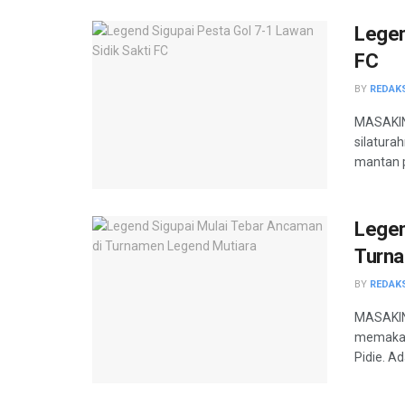
Legen
FC
BY
REDAK
MASAKINI
silatura
mantan p
Legen
Turna
BY
REDAK
MASAKINI
memakan 
Pidie. Ad