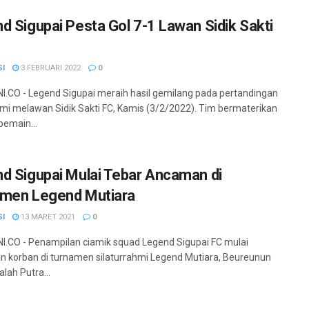
d Sigupai Pesta Gol 7-1 Lawan Sidik Sakti
SI
3 FEBRUARI 2022
0
.CO - Legend Sigupai meraih hasil gemilang pada pertandingan
hmi melawan Sidik Sakti FC, Kamis (3/2/2022). Tim bermaterikan
emain...
d Sigupai Mulai Tebar Ancaman di
men Legend Mutiara
SI
13 MARET 2021
0
.CO - Penampilan ciamik squad Legend Sigupai FC mulai
korban di turnamen silaturrahmi Legend Mutiara, Beureunun
alah Putra...