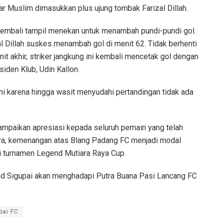
zar Muslim dimasukkan plus ujung tombak Farizal Dillah.
embali tampil menekan untuk menambah pundi-pundi gol.
al Dillah suskes menambah gol di menit 62. Tidak berhenti
it akhir, striker jangkung ini kembali mencetak gol dengan
iden Klub, Udin Kallon.
a ini karena hingga wasit menyudahi pertandingan tidak ada
ampaikan apresiasi kepada seluruh pemain yang telah
ya, kemenangan atas Blang Padang FC menjadi modal
i turnamen Legend Mutiara Raya Cup.
egend Sigupai akan menghadapi Putra Buana Pasi Lancang FC
pai FC