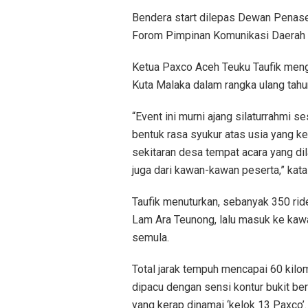
Bendera start dilepas Dewan Penas
Forom Pimpinan Komunikasi Daerah 
Ketua Paxco Aceh Teuku Taufik mengat
Kuta Malaka dalam rangka ulang tahu
“Event ini murni ajang silaturrahmi s
bentuk rasa syukur atas usia yang ke
sekitaran desa tempat acara yang d
juga dari kawan-kawan peserta,” kata
Taufik menuturkan, sebanyak 350 ride
Lam Ara Teunong, lalu masuk ke kawas
semula.
Total jarak tempuh mencapai 60 kilome
dipacu dengan sensi kontur bukit berb
yang kerap dinamai ‘kelok 13 Paxco’.