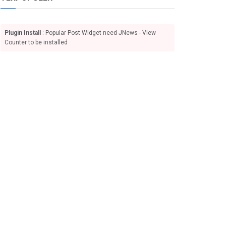
Plugin Install
: Popular Post Widget need JNews - View
Counter to be installed