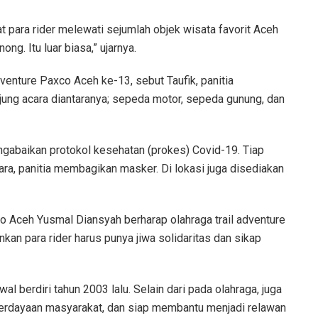
at para rider melewati sejumlah objek wisata favorit Aceh
ong. Itu luar biasa,” ujarnya.
enture Paxco Aceh ke-13, sebut Taufik, panitia
ung acara diantaranya; sepeda motor, sepeda gunung, dan
mengabaikan protokol kesehatan (prokes) Covid-19. Tiap
ara, panitia membagikan masker. Di lokasi juga disediakan
 Aceh Yusmal Diansyah berharap olahraga trail adventure
nkan para rider harus punya jiwa solidaritas dan sikap
l berdiri tahun 2003 lalu. Selain dari pada olahraga, juga
mberdayaan masyarakat, dan siap membantu menjadi relawan