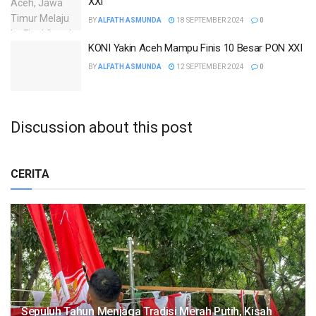
XXI
BY
ALFATH ASMUNDA
18 SEPTEMBER 2024
0
KONI Yakin Aceh Mampu Finis 10 Besar PON XXI
BY
ALFATH ASMUNDA
12 SEPTEMBER 2024
0
Discussion about this post
CERITA
Sepuluh Tahun Menjaga Tradisi Merah Putih, Kisah