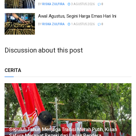
BY
RISKA ZULFIRA
3 AGUSTUS 2026
0
Awal Agustus, Segini Harga Emas Hari Ini
BY
RISKA ZULFIRA
1 AGUSTUS 2026
0
Discussion about this post
CERITA
Sepuluh Tahun Menjaga Tradisi Merah Putih, Kisah
Safura Merawat Rezeki dari Lapak Bendera