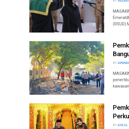
BY
REDAK
MASAKIN
Emeraldh
(RSUD) M
Pemko
Bangu
BY
AININA
MASAKIN
penertib
kawasan 
Pemko
Perku
BY
AHLUL 