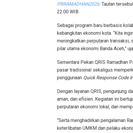
PRRAMADHAN2026
. Tautan tersebu
22.00 WIB.
Sebagai program baru berbasis kola
kebangkitan ekonomi kota. “Kita ing
meningkatkan perputaran transaksi,
pilar utama ekonomi Banda Aceh,” uja
Sementara Pekan QRIS Ramadhan Pasa
pasar tradisional sekaligus memperk
penggunaan
Quick Response
Code I
Dengan layanan QRIS, pengunjung dap
aman, dan efisien. Kegiatan ini bert
perputaran ekonomi lokal, dan mempe
“Serta menghadirkan pengalaman Ra
keterlibatan UMKM dan pelaku ekonomi 