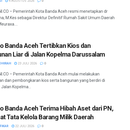
SI
4 AGUSTUS 2026
0
I.CO – Pemerintah Kota Banda Aceh resmi menetapkan dr
a, M.Kes sebagai Direktur Definitif Rumah Sakit Umum Daerah
euraxa....
 Banda Aceh Tertibkan Kios dan
nan Liar di Jalan Kopelma Darussalam
DHIRAH
23 JULI 2026
0
I.CO – Pemerintah Kota Banda Aceh mulai melakukan
an dan pembongkaran kios serta bangunan yang berdiri di
Jalan Kopelma...
 Banda Aceh Terima Hibah Aset dari PN,
at Tata Kelola Barang Milik Daerah
FIKAR
22 JULI 2026
0