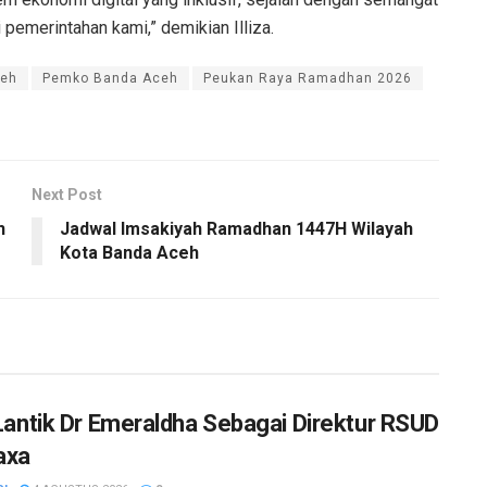
pemerintahan kami,” demikian Illiza.
jeh
Pemko Banda Aceh
Peukan Raya Ramadhan 2026
Next Post
h
Jadwal Imsakiyah Ramadhan 1447H Wilayah
Kota Banda Aceh
a Lantik Dr Emeraldha Sebagai Direktur RSUD
axa