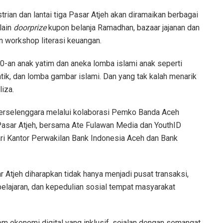
ian dan lantai tiga Pasar Atjeh akan diramaikan berbagai
 lain
doorprize
kupon belanja Ramadhan, bazaar jajanan dan
an workshop literasi keuangan.
00-an anak yatim dan aneka lomba islami anak seperti
tik, dan lomba gambar islami. Dan yang tak kalah menarik
liza.
erselenggara melalui kolaborasi Pemko Banda Aceh
asar Atjeh, bersama Ate Fulawan Media dan YouthID
ri Kantor Perwakilan Bank Indonesia Aceh dan Bank
Atjeh diharapkan tidak hanya menjadi pusat transaksi,
elajaran, dan kepedulian sosial tempat masyarakat
m ekonomi digital yang inklusif, sejalan dengan semangat