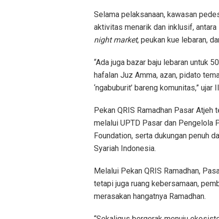
Selama pelaksanaan, kawasan pedestr
aktivitas menarik dan inklusif, antara
night market
, peukan kue lebaran, d
“Ada juga bazar baju lebaran untuk 5
hafalan Juz Amma, azan, pidato tema
‘ngabuburit’ bareng komunitas,” ujar Il
Pekan QRIS Ramadhan Pasar Atjeh t
melalui UPTD Pasar dan Pengelola P
Foundation, serta dukungan penuh da
Syariah Indonesia.
Melalui Pekan QRIS Ramadhan, Pasar 
tetapi juga ruang kebersamaan, pemb
merasakan hangatnya Ramadhan.
“Sekaligus bergerak menuju ekosiste