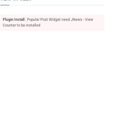
Plugin Install
: Popular Post Widget need JNews - View
Counter to be installed