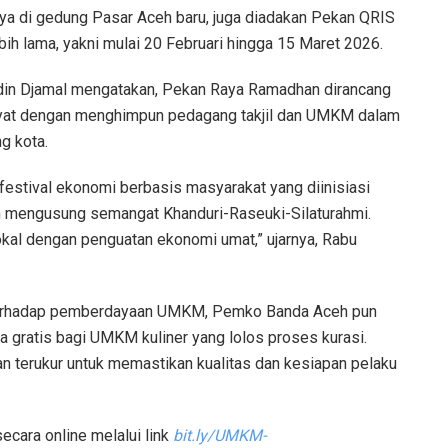
ya di gedung Pasar Aceh baru, juga diadakan Pekan QRIS
h lama, yakni mulai 20 Februari hingga 15 Maret 2026.
uddin Djamal mengatakan, Pekan Raya Ramadhan dirancang
akyat dengan menghimpun pedagang takjil dan UMKM dalam
ng kota.
stival ekonomi berbasis masyarakat yang diinisiasi
 mengusung semangat Khanduri-Raseuki-Silaturahmi.
okal dengan penguatan ekonomi umat,” ujarnya, Rabu
terhadap pemberdayaan UMKM, Pemko Banda Aceh pun
 gratis bagi UMKM kuliner yang lolos proses kurasi.
an terukur untuk memastikan kualitas dan kesiapan pelaku
ecara online melalui link
bit.ly/UMKM-