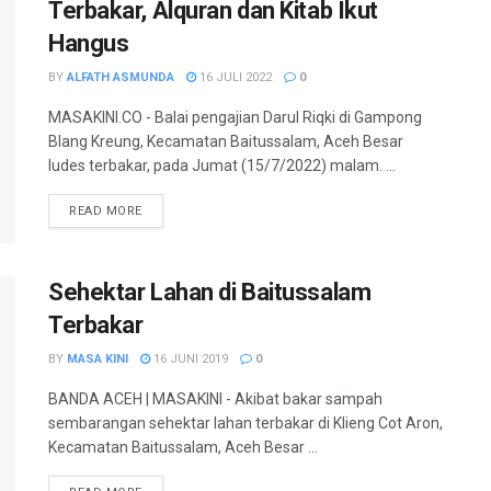
Terbakar, Alquran dan Kitab Ikut
Hangus
BY
ALFATH ASMUNDA
16 JULI 2022
0
MASAKINI.CO - Balai pengajian Darul Riqki di Gampong
Blang Kreung, Kecamatan Baitussalam, Aceh Besar
ludes terbakar, pada Jumat (15/7/2022) malam. ...
READ MORE
Sehektar Lahan di Baitussalam
Terbakar
BY
MASA KINI
16 JUNI 2019
0
BANDA ACEH | MASAKINI - Akibat bakar sampah
sembarangan sehektar lahan terbakar di Klieng Cot Aron,
Kecamatan Baitussalam, Aceh Besar ...