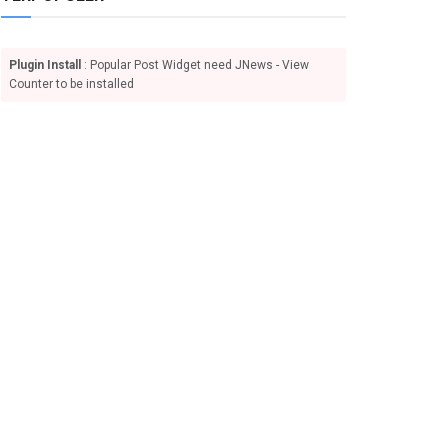
Plugin Install
: Popular Post Widget need JNews - View
Counter to be installed