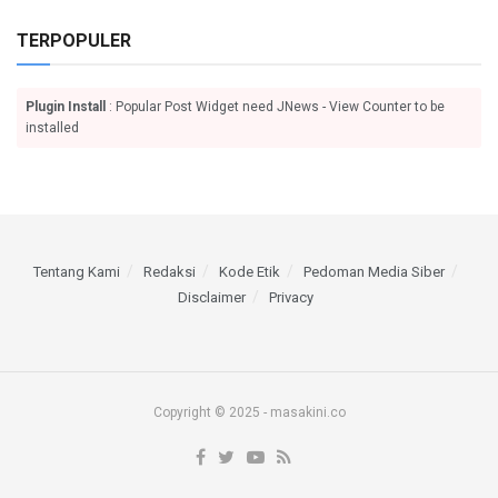
TERPOPULER
Plugin Install
: Popular Post Widget need JNews - View Counter to be
installed
Tentang Kami
Redaksi
Kode Etik
Pedoman Media Siber
Disclaimer
Privacy
Copyright © 2025 - masakini.co