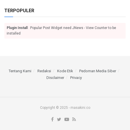
TERPOPULER
Plugin Install
: Popular Post Widget need JNews - View Counter to be
installed
Tentang Kami
Redaksi
Kode Etik
Pedoman Media Siber
Disclaimer
Privacy
Copyright © 2025 - masakini.co