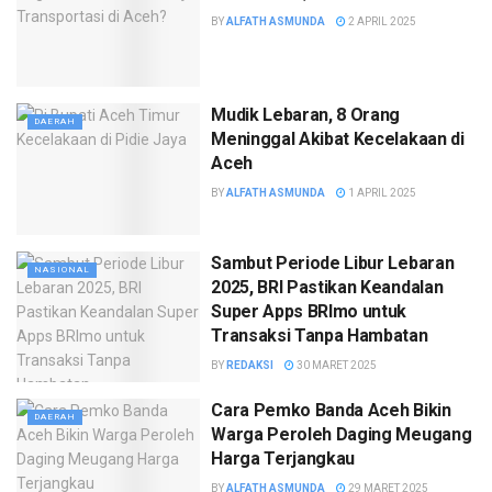
BY
ALFATH ASMUNDA
2 APRIL 2025
Mudik Lebaran, 8 Orang
DAERAH
Meninggal Akibat Kecelakaan di
Aceh
BY
ALFATH ASMUNDA
1 APRIL 2025
Sambut Periode Libur Lebaran
NASIONAL
2025, BRI Pastikan Keandalan
Super Apps BRImo untuk
Transaksi Tanpa Hambatan
BY
REDAKSI
30 MARET 2025
Cara Pemko Banda Aceh Bikin
DAERAH
Warga Peroleh Daging Meugang
Harga Terjangkau
BY
ALFATH ASMUNDA
29 MARET 2025