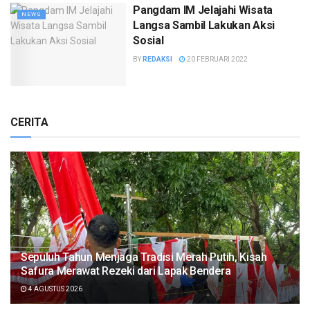
Pangdam IM Jelajahi Wisata
NEWS
Langsa Sambil Lakukan Aksi
Sosial
BY
REDAKSI
20 FEBRUARI 2022
CERITA
Sepuluh Tahun Menjaga Tradisi Merah Putih, Kisah
Safura Merawat Rezeki dari Lapak Bendera
4 AGUSTUS 2026