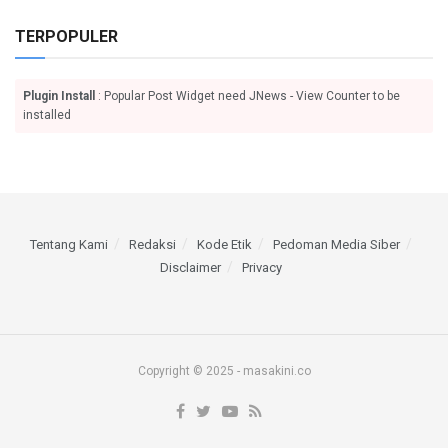
TERPOPULER
Plugin Install
: Popular Post Widget need JNews - View Counter to be
installed
Tentang Kami
Redaksi
Kode Etik
Pedoman Media Siber
Disclaimer
Privacy
Copyright © 2025 - masakini.co