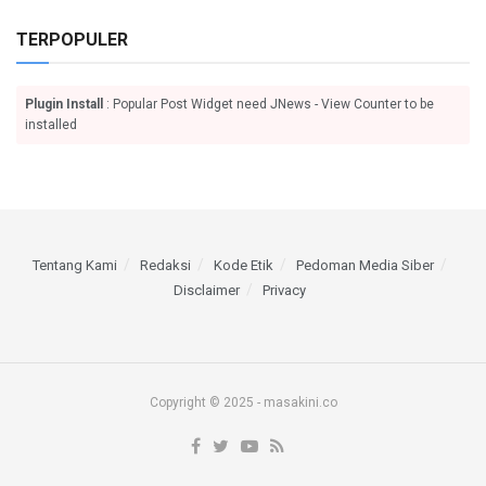
TERPOPULER
Plugin Install
: Popular Post Widget need JNews - View Counter to be
installed
Tentang Kami
Redaksi
Kode Etik
Pedoman Media Siber
Disclaimer
Privacy
Copyright © 2025 - masakini.co