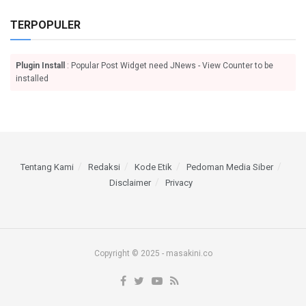
TERPOPULER
Plugin Install
: Popular Post Widget need JNews - View Counter to be
installed
Tentang Kami
Redaksi
Kode Etik
Pedoman Media Siber
Disclaimer
Privacy
Copyright © 2025 - masakini.co