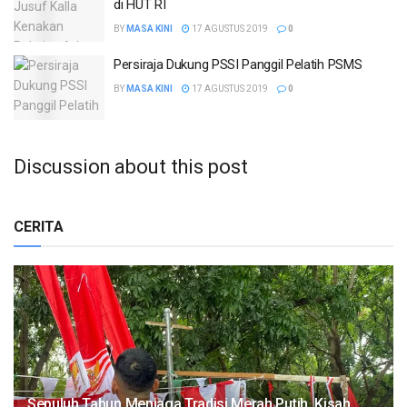
di HUT RI
BY
MASA KINI
17 AGUSTUS 2019
0
Persiraja Dukung PSSI Panggil Pelatih PSMS
BY
MASA KINI
17 AGUSTUS 2019
0
Discussion about this post
CERITA
Sepuluh Tahun Menjaga Tradisi Merah Putih, Kisah