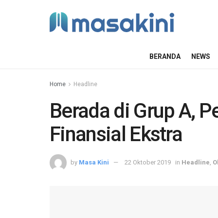
BERANDA
NEWS
Home
Headline
Berada di Grup A, P
Finansial Ekstra
by
Masa Kini
22 Oktober 2019
in
Headline
,
O