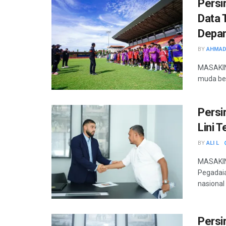
Persi
Data 
Depa
BY
AHMAD
MASAKIN
muda ber
Persi
Lini 
BY
ALI L
MASAKINI
Pegadai
nasional
Persi