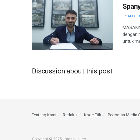
Spany
BY
ALI L
MASAKIN
dengan m
untuk me
Discussion about this post
Tentang Kami
Redaksi
Kode Etik
Pedoman Media S
Copyright © 2025 - masakini.co