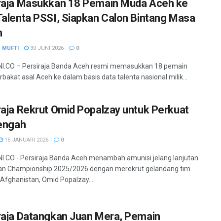
raja Masukkan 18 Pemain Muda Aceh ke
Talenta PSSI, Siapkan Calon Bintang Masa
n
 MUFTI
30 JUNI 2026
0
I.CO – Persiraja Banda Aceh resmi memasukkan 18 pemain
bakat asal Aceh ke dalam basis data talenta nasional milik...
raja Rekrut Omid Popalzay untuk Perkuat
Tengah
15 JANUARI 2026
0
.CO - Persiraja Banda Aceh menambah amunisi jelang lanjutan
an Championship 2025/2026 dengan merekrut gelandang tim
 Afghanistan, Omid Popalzay....
raja Datangkan Juan Mera, Pemain