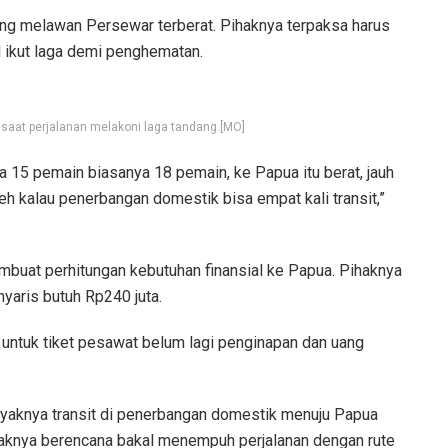
g melawan Persewar terberat. Pihaknya terpaksa harus
 ikut laga demi penghematan.
 saat perjalanan melakoni laga tandang.[MO]
a 15 pemain biasanya 18 pemain, ke Papua itu berat, jauh
eh kalau penerbangan domestik bisa empat kali transit,”
uat perhitungan kebutuhan finansial ke Papua. Pihaknya
yaris butuh Rp240 juta.
g untuk tiket pesawat belum lagi penginapan dan uang
anyaknya transit di penerbangan domestik menuju Papua
aknya berencana bakal menempuh perjalanan dengan rute