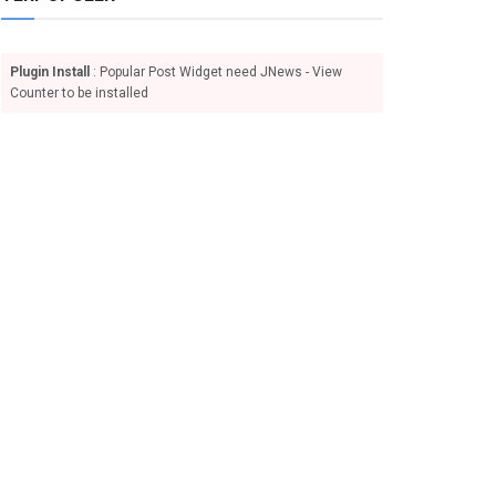
Plugin Install
: Popular Post Widget need JNews - View
Counter to be installed