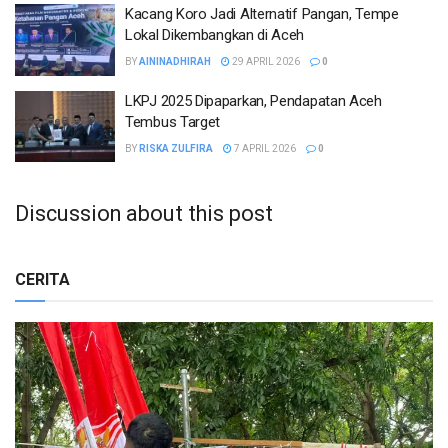
Kacang Koro Jadi Alternatif Pangan, Tempe
Lokal Dikembangkan di Aceh
BY
AININADHIRAH
29 APRIL 2026
0
LKPJ 2025 Dipaparkan, Pendapatan Aceh
Tembus Target
BY
RISKA ZULFIRA
7 APRIL 2026
0
Discussion about this post
CERITA