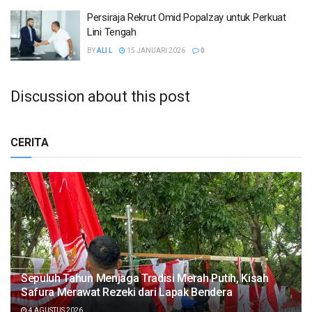
Persiraja Rekrut Omid Popalzay untuk Perkuat
Lini Tengah
BY
ALI L
15 JANUARI 2026
0
Discussion about this post
CERITA
Sepuluh Tahun Menjaga Tradisi Merah Putih, Kisah
Safura Merawat Rezeki dari Lapak Bendera
4 AGUSTUS 2026