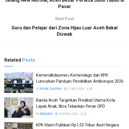
Jelang New Normal, Aceh Besar Periksa Suhu Tubuh di
Pasar
Next Post
Guru dan Pelajar dari Zona Hijau Luar Aceh Bakal
Diswab
Related
Posts
Kemendikdasmen, Kemendagri dan KPK
Luncurkan Panduan Pendidikan Antikorupsi 2026
BY
RISKA ZULFIRA
12 MEI 2026
0
Banda Aceh Targetkan Predikat Utama Kota
Layak Anak, Illiza Tekankan Peran OPD
BY
REDAKSI
19 APRIL 2026
0
KPK Klaim Pulihkan Rp1,53 Triliun Aset Negara