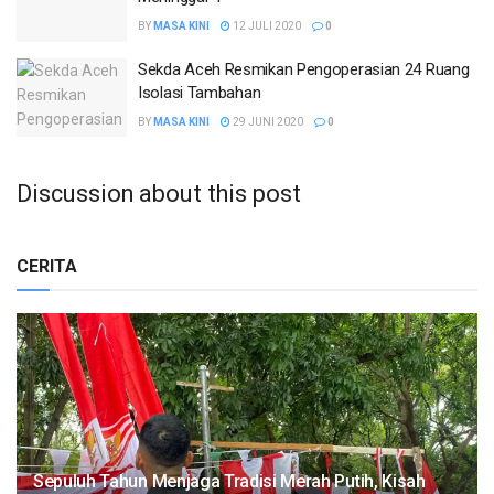
BY
MASA KINI
12 JULI 2020
0
Sekda Aceh Resmikan Pengoperasian 24 Ruang
Isolasi Tambahan
BY
MASA KINI
29 JUNI 2020
0
Discussion about this post
CERITA
Sepuluh Tahun Menjaga Tradisi Merah Putih, Kisah