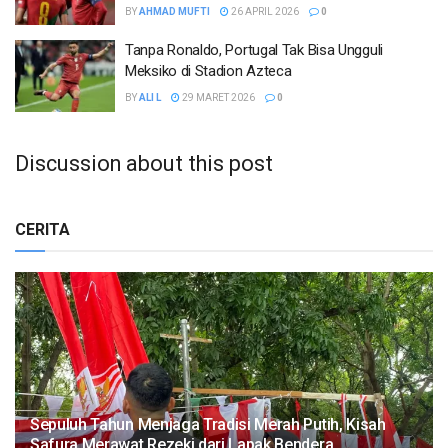
BY
AHMAD MUFTI
26 APRIL 2026
0
Tanpa Ronaldo, Portugal Tak Bisa Ungguli
Meksiko di Stadion Azteca
BY
ALI L
29 MARET 2026
0
Discussion about this post
CERITA
Sepuluh Tahun Menjaga Tradisi Merah Putih, Kisah
Safura Merawat Rezeki dari Lapak Bendera