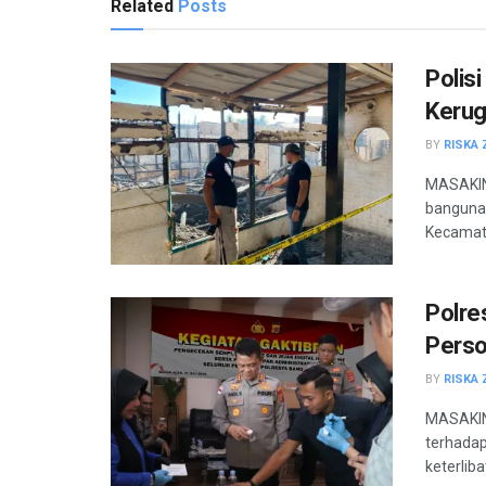
Related
Posts
Polis
Kerug
BY
RISKA 
MASAKINI
banguna
Kecamata
Polre
Perso
BY
RISKA 
MASAKINI
terhada
keterliba