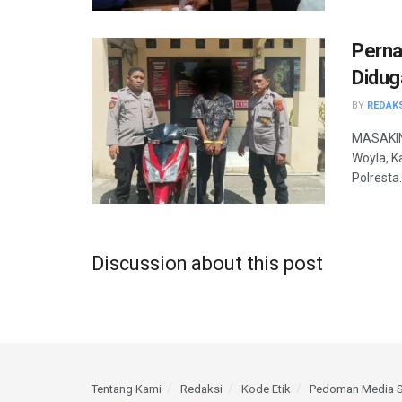
Perna
Didug
BY
REDAK
MASAKINI
Woyla, K
Polresta.
Discussion about this post
Tentang Kami
Redaksi
Kode Etik
Pedoman Media S