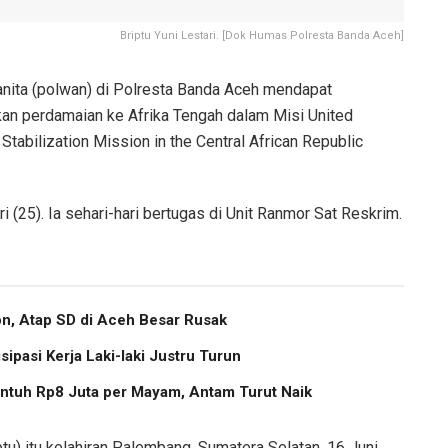
Briptu Yuni Lestari. [Dok Humas Polresta Banda Aceh]
anita (polwan) di Polresta Banda Aceh mendapat
n perdamaian ke Afrika Tengah dalam Misi United
Stabilization Mission in the Central African Republic
 (25). Ia sehari-hari bertugas di Unit Ranmor Sat Reskrim.
, Atap SD di Aceh Besar Rusak
pasi Kerja Laki-laki Justru Turun
ntuh Rp8 Juta per Mayam, Antam Turut Naik
ptu) itu kelahiran Palembang, Sumatera Selatan, 16 Juni