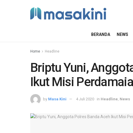
BERANDA
NEWS
Home
Headline
Briptu Yuni, Anggot
Ikut Misi Perdamaia
by
Masa Kini
4 Juli 2020
in
Headline
,
News