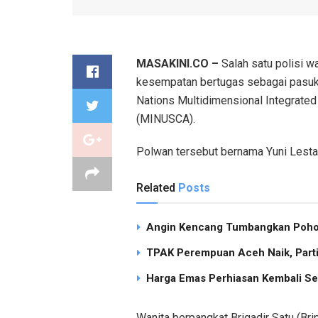
MASAKINI.CO –
Salah satu polisi w
kesempatan bertugas sebagai pasuka
Nations Multidimensional Integrated 
(MINUSCA).
Polwan tersebut bernama Yuni Lestari
Related
Posts
Angin Kencang Tumbangkan Pohon
TPAK Perempuan Aceh Naik, Partisi
Harga Emas Perhiasan Kembali Se
Wanita berpangkat Brigadir Satu (Bri