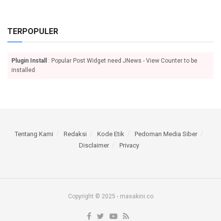
TERPOPULER
Plugin Install
: Popular Post Widget need JNews - View Counter to be
installed
Tentang Kami
Redaksi
Kode Etik
Pedoman Media Siber
Disclaimer
Privacy
Copyright © 2025 - masakini.co