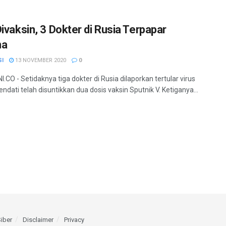
Divaksin, 3 Dokter di Rusia Terpapar
na
SI
13 NOVEMBER 2020
0
.CO - Setidaknya tiga dokter di Rusia dilaporkan tertular virus
ndati telah disuntikkan dua dosis vaksin Sputnik V. Ketiganya...
iber
Disclaimer
Privacy