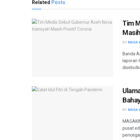
Related
Posts
Tim M
Masih
BY
MASA K
Banda Ac
laporan 
disebutka
Ulama
Bahay
BY
MASA K
MASAKINI
pusat ed
pencegaha