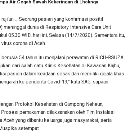
pa Air Cegah Sawah Kekeringan di Lhoknga
i raji’un…. Seorang pasien yang konfirmasi positif
 meninggal dunia di Respiatory Intensive Care Unit
ul 05.30 WIB, hari ini, Selasa (14/7/2020). Sementara itu,
i virus corona di Aceh.
i berusia 54 tahun itu menjalani perawatan di RICU-RSUZA
jukan dari salah satu Klinik Kesehatan di Kawasan Kajhu,
disi pasien dalam keadaan sesak dan memiliki gejala khas
 mengarah ke penderita Covid-19,” kata SAG, sapaan
engan Protokol Kesehatan di Gampong Neheun,
 Prosesi pemakaman dilaksanakan oleh Tim Instalasi
ceh yang dibantu keluarga juga masyarakat, serta
Muspika setempat.