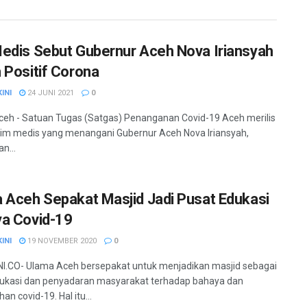
edis Sebut Gubernur Aceh Nova Iriansyah
 Positif Corona
INI
24 JUNI 2021
0
eh - Satuan Tugas (Satgas) Penanganan Covid-19 Aceh merilis
tim medis yang menangani Gubernur Aceh Nova Iriansyah,
n...
 Aceh Sepakat Masjid Jadi Pusat Edukasi
a Covid-19
INI
19 NOVEMBER 2020
0
.CO- Ulama Aceh bersepakat untuk menjadikan masjid sebagai
ukasi dan penyadaran masyarakat terhadap bahaya dan
n covid-19. Hal itu...