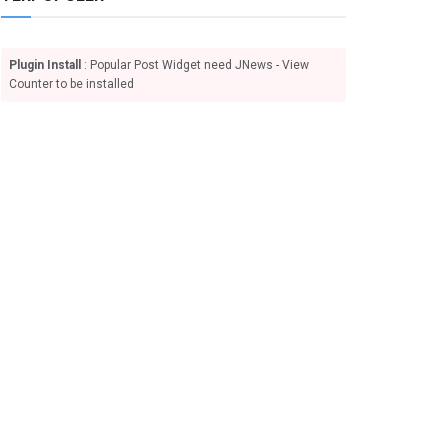
Plugin Install
: Popular Post Widget need JNews - View
Counter to be installed