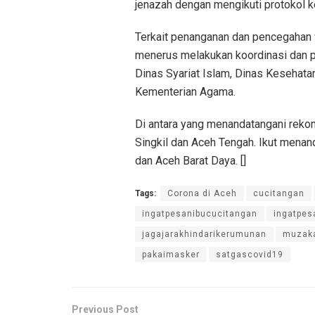
jenazah dengan mengikuti protokol k
Terkait penanganan dan pencegahan w
menerus melakukan koordinasi dan p
Dinas Syariat Islam, Dinas Kesehata
Kementerian Agama.
Di antara yang menandatangani reko
Singkil dan Aceh Tengah. Ikut menan
dan Aceh Barat Daya. []
Tags:
Corona di Aceh
cucitangan
ingatpesanibucucitangan
ingatpes
jagajarakhindarikerumunan
muzaka
pakaimasker
satgascovid19
Previous Post