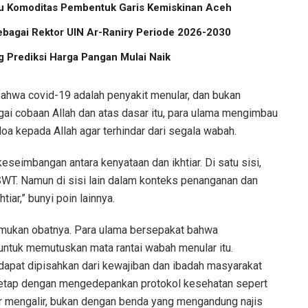
atu Komoditas Pembentuk Garis Kemiskinan Aceh
ebagai Rektor UIN Ar-Raniry Periode 2026-2030
 Prediksi Harga Pangan Mulai Naik
ahwa covid-19 adalah penyakit menular, dan bukan
ai cobaan Allah dan atas dasar itu, para ulama mengimbau
oa kepada Allah agar terhindar dari segala wabah.
eseimbangan antara kenyataan dan ikhtiar. Di satu sisi,
SWT. Namun di sisi lain dalam konteks penanganan dan
iar,” bunyi poin lainnya.
temukan obatnya. Para ulama bersepakat bahwa
untuk memutuskan mata rantai wabah menular itu.
dapat dipisahkan dari kewajiban dan ibadah masyarakat
tetap dengan mengedepankan protokol kesehatan sepert
r mengalir, bukan dengan benda yang mengandung najis