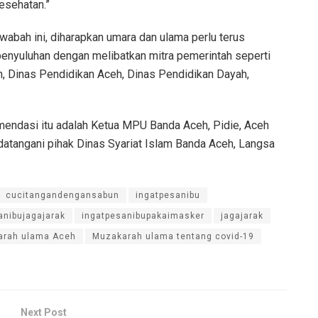
esehatan.”
abah ini, diharapkan umara dan ulama perlu terus
enyuluhan dengan melibatkan mitra pemerintah seperti
n, Dinas Pendidikan Aceh, Dinas Pendidikan Dayah,
mendasi itu adalah Ketua MPU Banda Aceh, Pidie, Aceh
datangani pihak Dinas Syariat Islam Banda Aceh, Langsa
cucitangandengansabun
ingatpesanibu
anibujagajarak
ingatpesanibupakaimasker
jagajarak
rah ulama Aceh
Muzakarah ulama tentang covid-19
Next Post