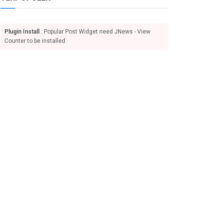
Plugin Install
: Popular Post Widget need JNews - View
Counter to be installed