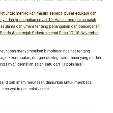
t untuk menjadikan masjid sebagai pusat edukasi dan
aya dan pencegahan covid-19. Hal itu merupakan salah
nasi ulama dan umara tentang penanganan dan pencegahan
di Banda Aceh sejak Selasa sampai Rabu 17-18 November
m meunasah menyampaikan bimbingan nasihat tentang
rbagai kesempatan, dengan strategi sederhana yang mudah
gsinya,” demikian salah satu dari 13 poin hasil
masjid dan imam meunasah dianjurkan untuk membaca
 lima waktu dan salat Jumat.