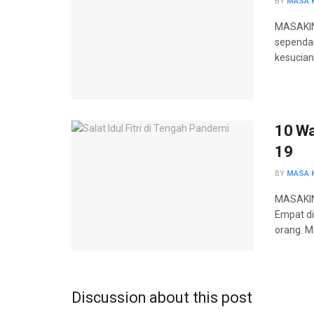
BY
MASA K
MASAKIN
sependap
kesucian 
10 Wa
19
BY
MASA K
MASAKINI
Empat d
orang. Me
Discussion about this post