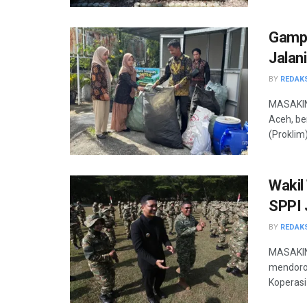
Gampo
Jalani
BY
REDAK
MASAKIN
Aceh, be
(Proklim)
Wakil
SPPI 
BY
REDAK
MASAKINI
mendoro
Koperasi