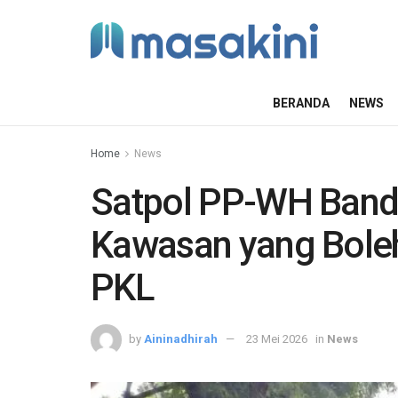
BERANDA
NEWS
Home
News
Satpol PP-WH Banda
Kawasan yang Boleh
PKL
by
Aininadhirah
23 Mei 2026
in
News