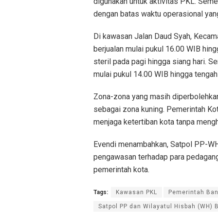
digunakan untuk aktivitas PKL. Semen
dengan batas waktu operasional yang
Di kawasan Jalan Daud Syah, Kecama
berjualan mulai pukul 16.00 WIB hin
steril pada pagi hingga siang hari. 
mulai pukul 14.00 WIB hingga tenga
Zona-zona yang masih diperbolehkan 
sebagai zona kuning. Pemerintah Ko
menjaga ketertiban kota tanpa mengh
Evendi menambahkan, Satpol PP-WH 
pengawasan terhadap para pedagang 
pemerintah kota.
Tags:
Kawasan PKL
Pemerintah Ba
Satpol PP dan Wilayatul Hisbah (WH)