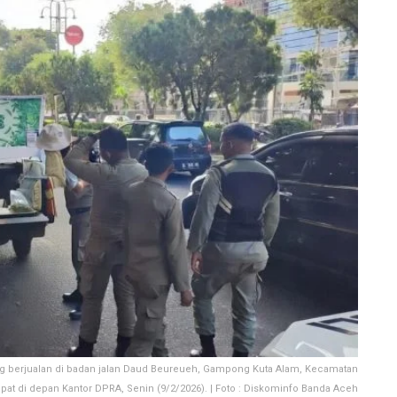
berjualan di badan jalan Daud Beureueh, Gampong Kuta Alam, Kecamatan
epat di depan Kantor DPRA, Senin (9/2/2026). | Foto : Diskominfo Banda Aceh