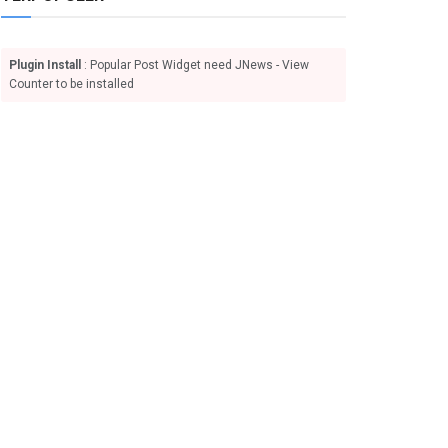
Plugin Install
: Popular Post Widget need JNews - View
Counter to be installed