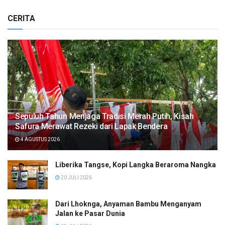
CERITA
Sepuluh Tahun Menjaga Tradisi Merah Putih, Kisah
Safura Merawat Rezeki dari Lapak Bendera
4 AGUSTUS 2026
Liberika Tangse, Kopi Langka Beraroma Nangka
20 JULI 2026
Dari Lhoknga, Anyaman Bambu Menganyam
Jalan ke Pasar Dunia