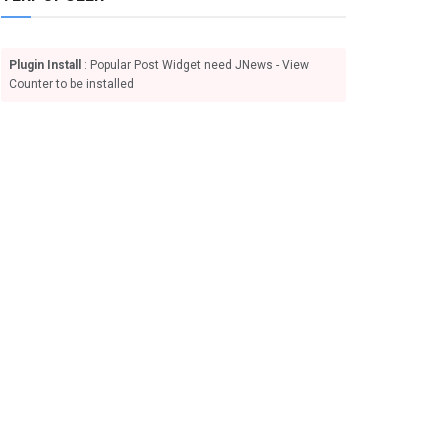
Plugin Install
: Popular Post Widget need JNews - View
Counter to be installed