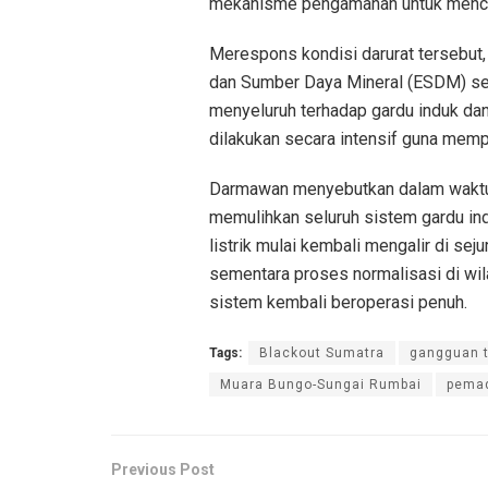
mekanisme pengamanan untuk menceg
Merespons kondisi darurat tersebut
dan Sumber Daya Mineral (ESDM) se
menyeluruh terhadap gardu induk dan
dilakukan secara intensif guna memp
Darmawan menyebutkan dalam waktu s
memulihkan seluruh sistem gardu in
listrik mulai kembali mengalir di sej
sementara proses normalisasi di wil
sistem kembali beroperasi penuh.
Tags:
Blackout Sumatra
gangguan t
Muara Bungo-Sungai Rumbai
pemad
Previous Post