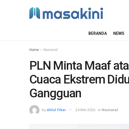
BERANDA
NEWS
Home
Nasional
PLN Minta Maaf ata
Cuaca Ekstrem Did
Gangguan
by
Ahlul Fikar
24 Mei 2026
in
Nasional