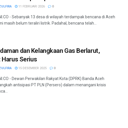
ZULFIRA
11 FEBRUARI 2026
0
.CO - Sebanyak 13 desa di wilayah terdampak bencana di Aceh
ni masih belum teraliri listrik. Padahal, bencana telah...
aman dan Kelangkaan Gas Berlarut,
 Harus Serius
ZULFIRA
15 DESEMBER 2025
0
I.CO - Dewan Perwakilan Rakyat Kota (DPRK) Banda Aceh
langkah antisipasi PT PLN (Persero) dalam menangani krisis
sca...