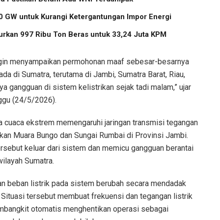
 GW untuk Kurangi Ketergantungan Impor Energi
urkan 997 Ribu Ton Beras untuk 33,24 Juta KPM
ngin menyampaikan permohonan maaf sebesar-besarnya
da di Sumatra, terutama di Jambi, Sumatra Barat, Riau,
a gangguan di sistem kelistrikan sejak tadi malam,” ujar
ggu (24/5/2026).
a cuaca ekstrem memengaruhi jaringan transmisi tegangan
gkan Muara Bungo dan Sungai Rumbai di Provinsi Jambi.
tersebut keluar dari sistem dan memicu gangguan berantai
wilayah Sumatra.
an beban listrik pada sistem berubah secara mendadak
. Situasi tersebut membuat frekuensi dan tegangan listrik
mbangkit otomatis menghentikan operasi sebagai