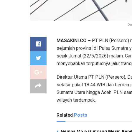
Du
MASAKINI.CO –
PT PLN (Persero) 
sejumlah provinsi di Pulau Sumatra 
sejak Jumat (22/5/2026) malam. Gan
menyebabkan terputusnya jalur trans
Direktur Utama PT PLN (Persero), D
sekitar pukul 18.44 WIB dan berdampa
Sumatra Utara hingga Aceh. PLN saat
wilayah terdampak.
Related
Posts
Gempa M5,6 Guncang Mesir, Keml