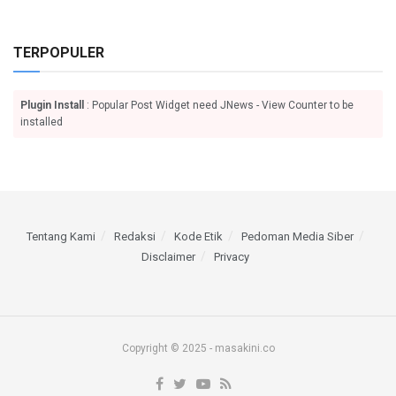
TERPOPULER
Plugin Install
: Popular Post Widget need JNews - View Counter to be
installed
Tentang Kami
Redaksi
Kode Etik
Pedoman Media Siber
Disclaimer
Privacy
Copyright © 2025 - masakini.co