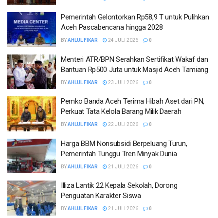
Pemerintah Gelontorkan Rp58,9 T untuk Pulihkan
Aceh Pascabencana hingga 2028
BY
AHLUL FIKAR
24 JULI 2026
0
Menteri ATR/BPN Serahkan Sertifikat Wakaf dan
Bantuan Rp500 Juta untuk Masjid Aceh Tamiang
BY
AHLUL FIKAR
23 JULI 2026
0
Pemko Banda Aceh Terima Hibah Aset dari PN,
Perkuat Tata Kelola Barang Milik Daerah
BY
AHLUL FIKAR
22 JULI 2026
0
Harga BBM Nonsubsidi Berpeluang Turun,
Pemerintah Tunggu Tren Minyak Dunia
BY
AHLUL FIKAR
21 JULI 2026
0
Illiza Lantik 22 Kepala Sekolah, Dorong
Penguatan Karakter Siswa
BY
AHLUL FIKAR
21 JULI 2026
0