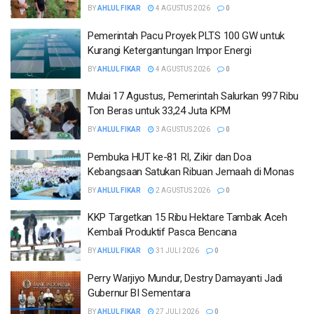
BY
AHLUL FIKAR
4 AGUSTUS 2026
0
Pemerintah Pacu Proyek PLTS 100 GW untuk
Kurangi Ketergantungan Impor Energi
BY
AHLUL FIKAR
4 AGUSTUS 2026
0
Mulai 17 Agustus, Pemerintah Salurkan 997 Ribu
Ton Beras untuk 33,24 Juta KPM
BY
AHLUL FIKAR
3 AGUSTUS 2026
0
Pembuka HUT ke-81 RI, Zikir dan Doa
Kebangsaan Satukan Ribuan Jemaah di Monas
BY
AHLUL FIKAR
2 AGUSTUS 2026
0
KKP Targetkan 15 Ribu Hektare Tambak Aceh
Kembali Produktif Pasca Bencana
BY
AHLUL FIKAR
31 JULI 2026
0
Perry Warjiyo Mundur, Destry Damayanti Jadi
Gubernur BI Sementara
BY
AHLUL FIKAR
27 JULI 2026
0