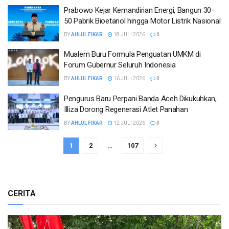
Prabowo Kejar Kemandirian Energi, Bangun 30–
50 Pabrik Bioetanol hingga Motor Listrik Nasional
BY
AHLUL FIKAR
18 JULI 2026
0
Mualem Buru Formula Penguatan UMKM di
Forum Gubernur Seluruh Indonesia
BY
AHLUL FIKAR
16 JULI 2026
0
Pengurus Baru Perpani Banda Aceh Dikukuhkan,
Illiza Dorong Regenerasi Atlet Panahan
BY
AHLUL FIKAR
12 JULI 2026
0
1
2
…
107
CERITA