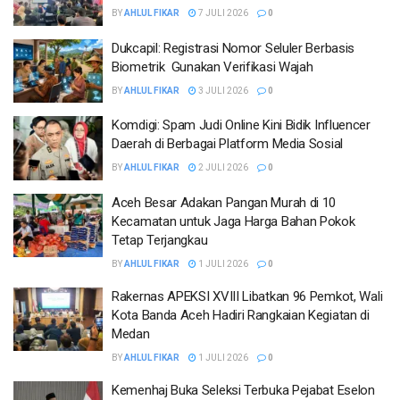
BY
AHLUL FIKAR
7 JULI 2026
0
Dukcapil: Registrasi Nomor Seluler Berbasis
Biometrik Gunakan Verifikasi Wajah
BY
AHLUL FIKAR
3 JULI 2026
0
Komdigi: Spam Judi Online Kini Bidik Influencer
Daerah di Berbagai Platform Media Sosial
BY
AHLUL FIKAR
2 JULI 2026
0
Aceh Besar Adakan Pangan Murah di 10
Kecamatan untuk Jaga Harga Bahan Pokok
Tetap Terjangkau
BY
AHLUL FIKAR
1 JULI 2026
0
Rakernas APEKSI XVIII Libatkan 96 Pemkot, Wali
Kota Banda Aceh Hadiri Rangkaian Kegiatan di
Medan
BY
AHLUL FIKAR
1 JULI 2026
0
Kemenhaj Buka Seleksi Terbuka Pejabat Eselon