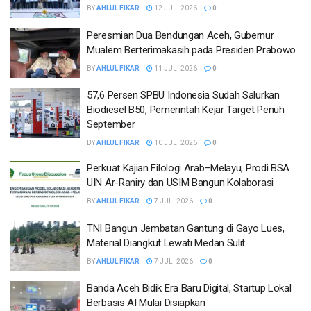
BY
AHLUL FIKAR
12 JULI 2026
0
Peresmian Dua Bendungan Aceh, Gubernur
Mualem Berterimakasih pada Presiden Prabowo
BY
AHLUL FIKAR
11 JULI 2026
0
57,6 Persen SPBU Indonesia Sudah Salurkan
Biodiesel B50, Pemerintah Kejar Target Penuh
September
BY
AHLUL FIKAR
10 JULI 2026
0
Perkuat Kajian Filologi Arab–Melayu, Prodi BSA
UIN Ar-Raniry dan USIM Bangun Kolaborasi
BY
AHLUL FIKAR
7 JULI 2026
0
TNI Bangun Jembatan Gantung di Gayo Lues,
Material Diangkut Lewati Medan Sulit
BY
AHLUL FIKAR
7 JULI 2026
0
Banda Aceh Bidik Era Baru Digital, Startup Lokal
Berbasis AI Mulai Disiapkan