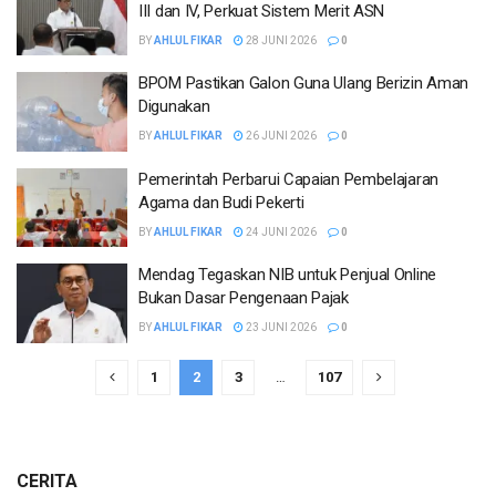
III dan IV, Perkuat Sistem Merit ASN
BY
AHLUL FIKAR
28 JUNI 2026
0
BPOM Pastikan Galon Guna Ulang Berizin Aman
Digunakan
BY
AHLUL FIKAR
26 JUNI 2026
0
Pemerintah Perbarui Capaian Pembelajaran
Agama dan Budi Pekerti
BY
AHLUL FIKAR
24 JUNI 2026
0
Mendag Tegaskan NIB untuk Penjual Online
Bukan Dasar Pengenaan Pajak
BY
AHLUL FIKAR
23 JUNI 2026
0
1
2
3
…
107
CERITA