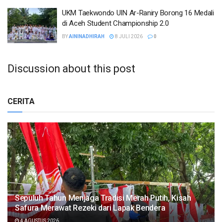
UKM Taekwondo UIN Ar-Raniry Borong 16 Medali
di Aceh Student Championship 2.0
BY
AININADHIRAH
8 JULI 2026
0
Discussion about this post
CERITA
Sepuluh Tahun Menjaga Tradisi Merah Putih, Kisah
Safura Merawat Rezeki dari Lapak Bendera
4 AGUSTUS 2026