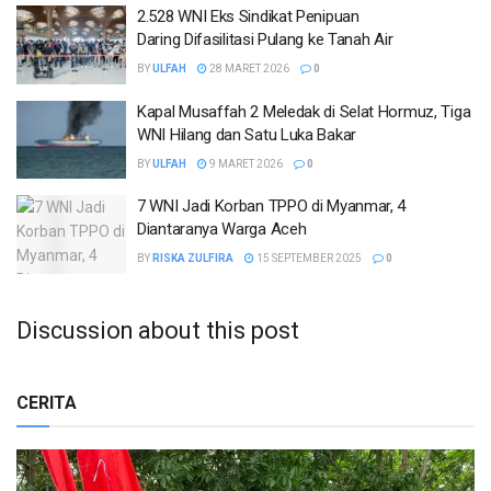
2.528 WNI Eks Sindikat Penipuan
Daring Difasilitasi Pulang ke Tanah Air
BY
ULFAH
28 MARET 2026
0
Kapal Musaffah 2 Meledak di Selat Hormuz, Tiga
WNI Hilang dan Satu Luka Bakar
BY
ULFAH
9 MARET 2026
0
7 WNI Jadi Korban TPPO di Myanmar, 4
Diantaranya Warga Aceh
BY
RISKA ZULFIRA
15 SEPTEMBER 2025
0
Discussion about this post
CERITA