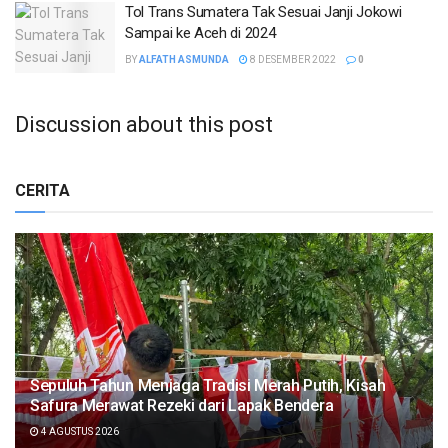
Tol Trans Sumatera Tak Sesuai Janji Jokowi
Sampai ke Aceh di 2024
BY
ALFATH ASMUNDA
8 DESEMBER 2022
0
Discussion about this post
CERITA
Sepuluh Tahun Menjaga Tradisi Merah Putih, Kisah
Safura Merawat Rezeki dari Lapak Bendera
4 AGUSTUS 2026