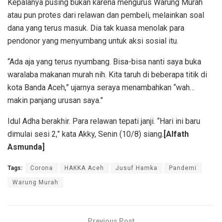
Kepalanya pusing bukan karena mengurus Warung Murah
atau pun protes dari relawan dan pembeli, melainkan soal
dana yang terus masuk. Dia tak kuasa menolak para
pendonor yang menyumbang untuk aksi sosial itu.
“Ada aja yang terus nyumbang. Bisa-bisa nanti saya buka
waralaba makanan murah nih. Kita taruh di beberapa titik di
kota Banda Aceh,” ujarnya seraya menambahkan “wah…
makin panjang urusan saya.”
Idul Adha berakhir. Para relawan tepati janji. “Hari ini baru
dimulai sesi 2,” kata Akky, Senin (10/8) siang.
[Alfath
Asmunda]
Tags:
Corona
HAKKA Aceh
Jusuf Hamka
Pandemi
Warung Murah
Previous Post