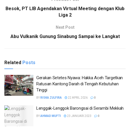
Besok, PT LIB Agendakan Virtual Meeting dengan Klub
Liga 2
Next Post
Abu Vulkanik Gunung Sinabung Sampai ke Langkat
Related
Posts
Gerakan Setetes Nyawa: Hakka Aceh Targetkan
Ratusan Kantong Darah di Tengah Kebutuhan
Tinggi
BY
RISKA ZULFIRA
22 APRIL 2026
0
Lenggak-Lenggok Barongsai di Serambi Mekkah
BY
AHMAD MUFTI
23 JANUARI 2023
0