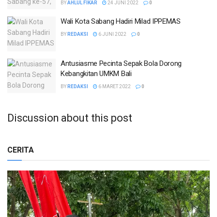
BY
AHLUL FIKAR
24 JUNI 2022
0
Wali Kota Sabang Hadiri Milad IPPEMAS
BY
REDAKSI
6 JUNI 2022
0
Antusiasme Pecinta Sepak Bola Dorong
Kebangkitan UMKM Bali
BY
REDAKSI
6 MARET 2022
0
Discussion about this post
CERITA