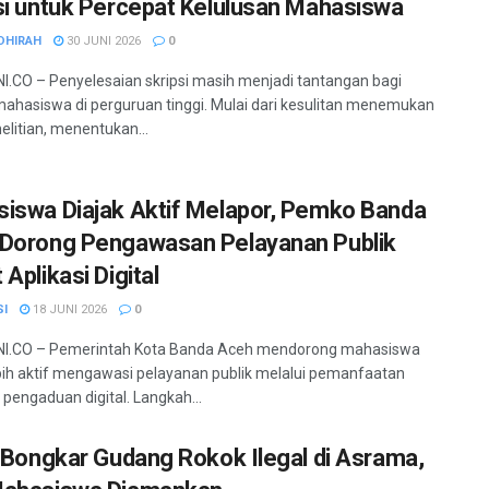
si untuk Percepat Kelulusan Mahasiswa
DHIRAH
30 JUNI 2026
0
.CO – Penyelesaian skripsi masih menjadi tantangan bagi
ahasiswa di perguruan tinggi. Mulai dari kesulitan menemukan
elitian, menentukan...
iswa Diajak Aktif Melapor, Pemko Banda
Dorong Pengawasan Pelayanan Publik
Aplikasi Digital
SI
18 JUNI 2026
0
I.CO – Pemerintah Kota Banda Aceh mendorong mahasiswa
bih aktif mengawasi pelayanan publik melalui pemanfaatan
 pengaduan digital. Langkah...
i Bongkar Gudang Rokok Ilegal di Asrama,