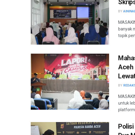
Skrip
BY
AININA
MASAKINI
banyak m
topik pen
Mahas
Aceh 
Lewat 
BY
REDAK
MASAKIN
untuk le
platform
Polis