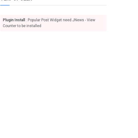
Plugin Install
: Popular Post Widget need JNews - View
Counter to be installed