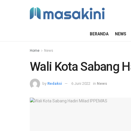
BERANDA
NEWS
Home
News
Wali Kota Sabang H
by
Redaksi
6 Juni 2022
in
News