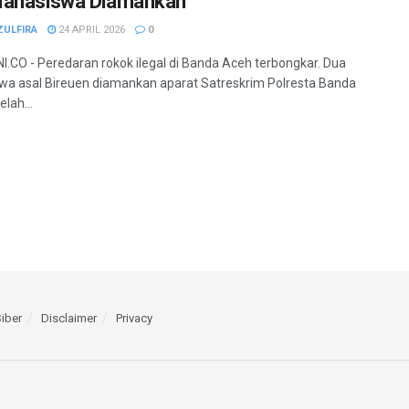
Mahasiswa Diamankan
ZULFIRA
24 APRIL 2026
0
.CO - Peredaran rokok ilegal di Banda Aceh terbongkar. Dua
a asal Bireuen diamankan aparat Satreskrim Polresta Banda
lah...
iber
Disclaimer
Privacy