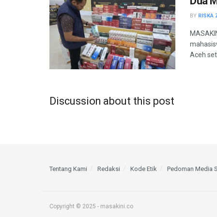
Dua 
BY
RISKA 
MASAKINI
mahasisw
Aceh sete
Discussion about this post
Tentang Kami
Redaksi
Kode Etik
Pedoman Media S
Copyright © 2025 - masakini.co