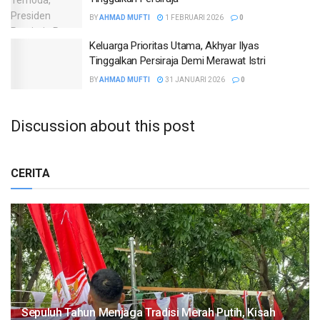
BY
AHMAD MUFTI
1 FEBRUARI 2026
0
Keluarga Prioritas Utama, Akhyar Ilyas
Tinggalkan Persiraja Demi Merawat Istri
BY
AHMAD MUFTI
31 JANUARI 2026
0
Discussion about this post
CERITA
Sepuluh Tahun Menjaga Tradisi Merah Putih, Kisah