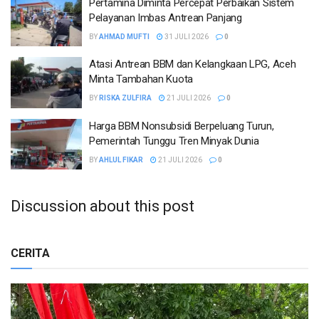
Pertamina Diminta Percepat Perbaikan Sistem
Pelayanan Imbas Antrean Panjang
BY
AHMAD MUFTI
31 JULI 2026
0
Atasi Antrean BBM dan Kelangkaan LPG, Aceh
Minta Tambahan Kuota
BY
RISKA ZULFIRA
21 JULI 2026
0
Harga BBM Nonsubsidi Berpeluang Turun,
Pemerintah Tunggu Tren Minyak Dunia
BY
AHLUL FIKAR
21 JULI 2026
0
Discussion about this post
CERITA