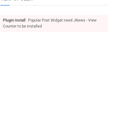
Plugin Install
: Popular Post Widget need JNews - View
Counter to be installed