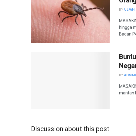
Orang
BY
ULFAH
MASAKIN
hingga m
Badan Pe
Buntu
Negar
BY
AHMAD
MASAKINI
mantan P
Discussion about this post