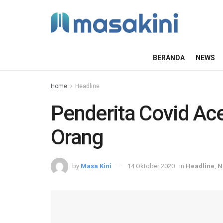
BERANDA
NEWS
Home
Headline
Penderita Covid Ac
Orang
by
Masa Kini
14 Oktober 2020
in
Headline
,
N