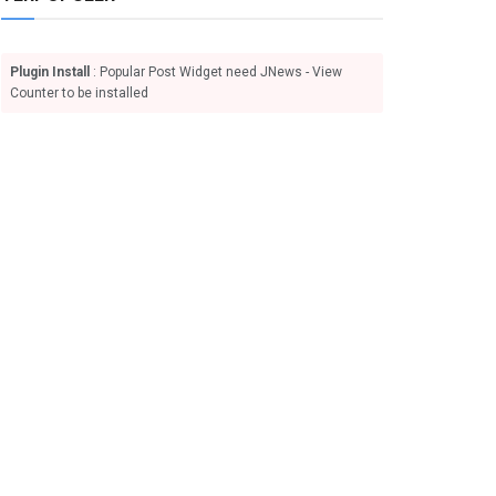
Plugin Install
: Popular Post Widget need JNews - View
Counter to be installed