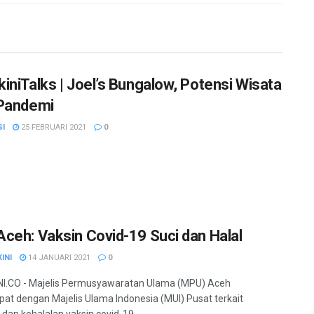
iniTalks | Joel’s Bungalow, Potensi Wisata
Pandemi
SI
25 FEBRUARI 2021
0
ceh: Vaksin Covid-19 Suci dan Halal
INI
14 JANUARI 2021
0
I.CO - Majelis Permusyawaratan Ulama (MPU) Aceh
at dengan Majelis Ulama Indonesia (MUI) Pusat terkait
dan kehalalan vaksin covid-19....