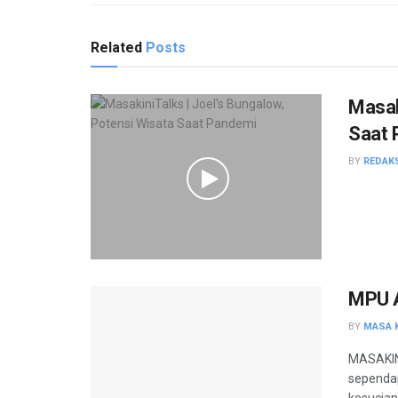
Related
Posts
Masak
Saat 
BY
REDAK
MPU A
BY
MASA K
MASAKIN
sependap
kesucian 