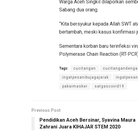
Warga Aceh Singkil dilaporkan semb
Sabang dua orang.
“Kita bersyukur kepada Allah SWT a
bertambah, meski kasus konfirmasi ju
Sementara korban baru terinfeksi vi
Polymerase Chain Reaction (RT-PCR) 
Tags:
cucitangan
cucitangandeng
ingatpesanibujagajarak
ingatpesa
pakaimasker
satgascovid19
Previous Post
Pendidikan Aceh Bersinar, Syavina Maura
Zahrani Juara KIHAJAR STEM 2020