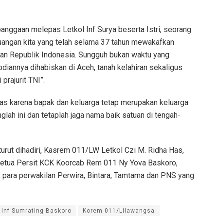
banggaan melepas Letkol Inf Surya beserta Istri, seorang
juangan kita yang telah selama 37 tahun mewakafkan
uan Republik Indonesia. Sungguh bukan waktu yang
diannya dihabiskan di Aceh, tanah kelahiran sekaligus
rajurit TNI”.
inas karena bapak dan keluarga tetap merupakan keluarga
ah ini dan tetaplah jaga nama baik satuan di tengah-
 turut dihadiri, Kasrem 011/LW Letkol Czi M. Ridha Has,
Ketua Persit KCK Koorcab Rem 011 Ny Yova Baskoro,
, para perwakilan Perwira, Bintara, Tamtama dan PNS yang
Inf Sumrating Baskoro
Korem 011/Lilawangsa