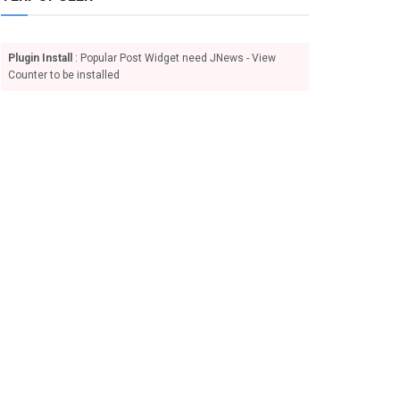
Plugin Install
: Popular Post Widget need JNews - View
Counter to be installed