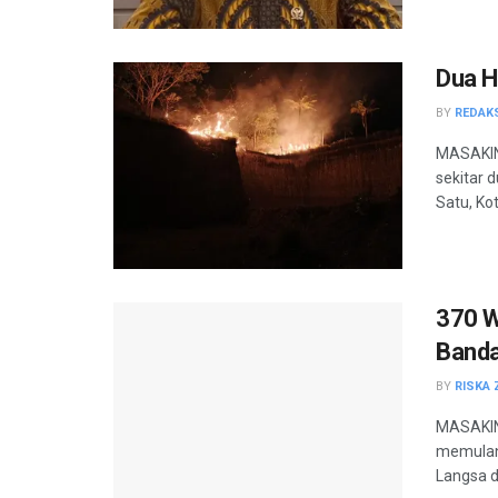
Dua H
BY
REDAK
MASAKIN
sekitar 
Satu, Kot
370 W
Banda
BY
RISKA 
MASAKINI
memulang
Langsa 