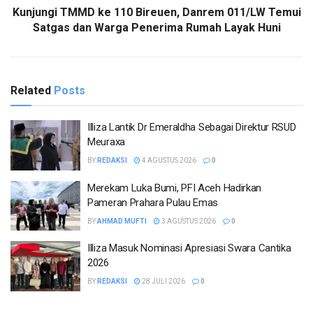
Kunjungi TMMD ke 110 Bireuen, Danrem 011/LW Temui
Satgas dan Warga Penerima Rumah Layak Huni
Related
Posts
Illiza Lantik Dr Emeraldha Sebagai Direktur RSUD
Meuraxa
BY
REDAKSI
4 AGUSTUS 2026
0
Merekam Luka Bumi, PFI Aceh Hadirkan
Pameran Prahara Pulau Emas
BY
AHMAD MUFTI
3 AGUSTUS 2026
0
Illiza Masuk Nominasi Apresiasi Swara Cantika
2026
BY
REDAKSI
28 JULI 2026
0